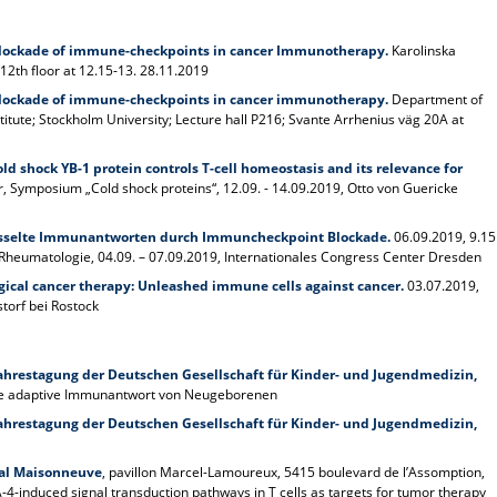
lockade of immune-checkpoints in cancer Immunotherapy.
Karolinska
12th floor at 12.15-13. 28.11.2019
lockade of immune-checkpoints in cancer immunotherapy.
Department of
tute; Stockholm University; Lecture hall P216; Svante Arrhenius väg 20A at
old shock YB-1 protein controls T-cell homeostasis and its relevance for
, Symposium „Cold shock proteins“, 12.09. - 14.09.2019, Otto von Guericke
sselte Immunantworten durch Immuncheckpoint Blockade.
06.09.2019, 9.15
Rheumatologie, 04.09. – 07.09.2019, Internationales Congress Center Dresden
gical cancer therapy: Unleashed immune cells against cancer.
03.07.2019,
storf bei Rostock
ahrestagung der Deutschen Gesellschaft für Kinder- und Jugendmedizin,
die adaptive Immunantwort von Neugeborenen
ahrestagung der Deutschen Gesellschaft für Kinder- und Jugendmedizin,
al Maisonneuve
, pavillon Marcel-Lamoureux, 5415 boulevard de l’Assomption,
-4-induced signal transduction pathways in T cells as targets for tumor therapy