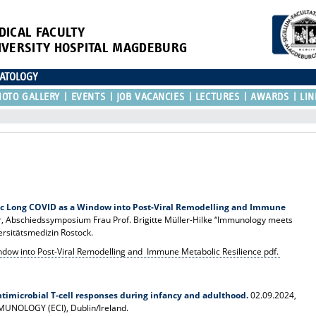
DICAL FACULTY
IVERSITY HOSPITAL MAGDEBURG
NATOLOGY
HOTO GALLERY
EVENTS
JOB VACANCIES
LECTURES
AWARDS
LIN
ic Long COVID as a Window into Post-Viral Remodelling and Immune
,
Abschiedssymposium Frau Prof. Brigitte Müller-Hilke “Immunology meets
ersitätsmedizin Rostock.
indow into Post-Viral Remodelling and Immune Metabolic Resilience pdf.
timicrobial T-cell responses during infancy and adulthood.
02.09.2024,
UNOLOGY (ECI), Dublin/Ireland.