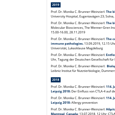
2019
Prof. Dr. Monika C. Brunner-Weinzierl:
The b
University Hospital, Eugeniavägen 23; Solna, 
Prof. Dr. Monika C. Brunner-Weinzierl:
The b
Molecular Biosciences, The Wenner-Gren Insti
15.00-16.00, 28.11.2019
Prof. Dr. Monika C. Brunner-Weinzierl:
The c
immune pathologies.
13.09.2019, 12.15 Uhr
Universität, Lukasklause Magdeburg
Prof. Dr. Monika C. Brunner-Weinzierl:
Entfe
Uhr, Tagung der Deutschen Gesellschaft für 
Prof. Dr. Monika C. Brunner-Weinzierl:
Biolo
Leibniz Institut für Nutztierbiologie, Dummer
2018
Prof. Dr. Monika C. Brunner-Weinzierl:
114. J
Leipzig 2018:
Der Einfluss von CTLA-4 auf 
Prof. Dr. Monika C. Brunner-Weinzierl:
114. J
Leipzig 2018:
Allergy prevention
Prof. Dr. Monika C. Brunner-Weinzierl:
Hôpit
Montreal, Canada
: 13.07.2018, 12 Uhr: CTLA