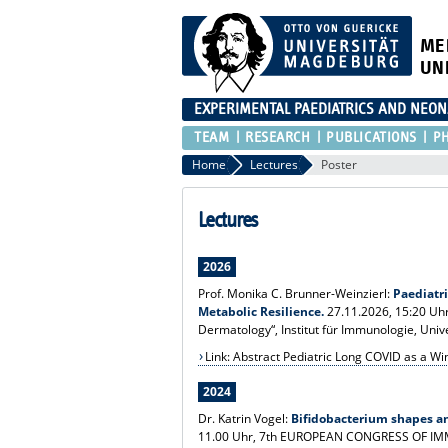
ME
UN
EXPERIMENTAL PAEDIATRICS AND NEO
TEAM
RESEARCH
PUBLICATIONS
P
Home
Lectures
Poster
Lectures
2026
Prof. Monika C. Brunner-Weinzierl:
Paediatr
Metabolic Resilience.
27.11.2026, 15:20 Uhr
Dermatology“, Institut für Immunologie, Univ
Link: Abstract Pediatric Long COVID as a W
2024
Dr. Katrin Vogel:
Bifidobacterium shapes an
11.00 Uhr, 7th EUROPEAN CONGRESS OF IMM