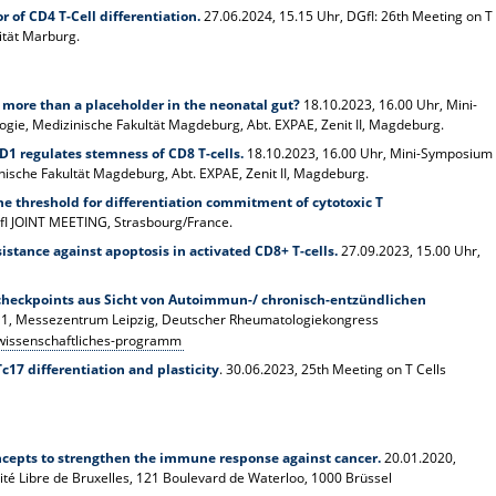
r of CD4 T-Cell differentiation.
27.06.2024, 15.15 Uhr,
DGfI: 26th Meeting on T
sität Marburg.
– more than a placeholder in the neonatal gut?
18.10.2023, 16.00 Uhr, Mini-
ie, Medizinische Fakultät Magdeburg, Abt. EXPAE, Zenit II, Magdeburg.
D1 regulates stemness of CD8 T-cells.
18.10.2023, 16.00 Uhr,
Mini-Symposium
ische Fakultät Magdeburg, Abt. EXPAE, Zenit II, Magdeburg.
e threshold for differentiation commitment of cytotoxic T
GfI JOINT MEETING, Strasbourg/France.
istance against apoptosis in activated CD8+ T-cells.
27.09.2023, 15.00 Uhr,
eckpoints aus Sicht von Autoimmun-/ chronisch-entzündlichen
e 1, Messezentrum Leipzig, Deutscher Rheumatologiekongress
wissenschaftliches-programm
c17 differentiation and plasticity
. 30.06.2023, 25th Meeting on T Cells
cepts to strengthen the immune response against cancer.
20.01.2020,
sité Libre de Bruxelles, 121 Boulevard de Waterloo, 1000 Brüssel