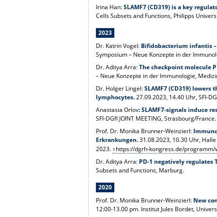
Irina Han:
SLAMF7 (CD319) is a key regulato
Cells Subsets and Functions, Philipps Univer
2023
Dr. Katrin Vogel:
Bifidobacterium infantis 
Symposium – Neue Konzepte in der Immunolog
Dr. Aditya Arra:
The checkpoint molecule P
– Neue Konzepte in der Immunologie, Medizin
Dr. Holger Lingel:
SLAMF7 (CD319) lowers th
lymphocytes.
27.09.2023, 14.40 Uhr, SFI-D
Anastasia Orlov
: SLAMF7-signals induce res
SFI-DGfI JOINT MEETING, Strasbourg/France.
Prof. Dr. Monika Brunner-Weinzierl:
Immunch
Erkrankungen.
31.08.2023, 10.30 Uhr, Hall
2023.
https://dgrh-kongress.de/programm/
Dr. Aditya Arra:
PD-1 negatively regulates T
Subsets and Functions, Marburg.
2020
Prof. Dr. Monika Brunner-Weinzierl:
New con
12:00-13.00 pm. Institut Jules Bordet, Univer