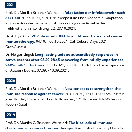
2021
Prof. Dr. Monika Brunner-Weinzierl:
Adaptation der Infektabwehr nach
der Geburt.
23.10.21, 9.30 Uhr. Symposium über Neonatale Adaptation
an das extra-uterine Leben inkl. immunologische Aspekte der
frühkindlichen Entwicklung, 22.-23.10.2021.
Dr. Aditya Arra:
PD-1 directed CD8+ T-cell differentiation and cancer
immunotherapy.
04.10. – 05.10.2021,
Cell Culture Days 2021
Graz/Austria.
Dr. Holger Lingel:
Long-lasting unique autoantibody responses in
convalescents after 08.30-08.45 recovering from mildly experienced
SARS-CoV-2 infections.
09.09.2021, 8.30 Uhr. 15th Dresden Symposium
on Autoantibodies, 07.09. - 10.09.2021.
2020
Prof. Dr. Monika Brunner-Weinzierl:
New concepts to strengthen the
immune response against cancer.
20.01.2020, 12:00-13.00 pm. Institut
Jules Bordet, Université Libre de Bruxelles, 121 Boulevard de Waterloo,
1000 Brüssel
2019
Prof. Dr. Monika C. Brunner-Weinzierl:
The blockade of immune-
checkpoints in cancer Immunotherapy.
Karolinska University Hospital,