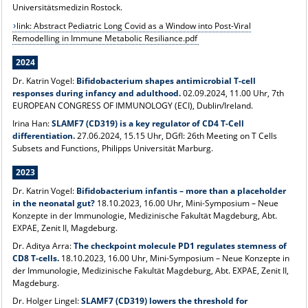
Universitätsmedizin Rostock.
link: Abstract Pediatric Long Covid as a Window into Post-Viral
Remodelling in Immune Metabolic Resiliance.pdf
2024
Dr. Katrin Vogel:
Bifidobacterium shapes antimicrobial T-cell
responses during infancy and adulthood.
02.09.2024, 11.00 Uhr, 7th
EUROPEAN CONGRESS OF IMMUNOLOGY (ECI), Dublin/Ireland.
Irina Han:
SLAMF7 (CD319) is a key regulator of CD4 T-Cell
differentiation.
27.06.2024, 15.15 Uhr,
DGfI: 26th Meeting on T Cells
Subsets and Functions, Philipps Universität Marburg.
2023
Dr. Katrin Vogel:
Bifidobacterium infantis – more than a placeholder
in the neonatal gut?
18.10.2023, 16.00 Uhr, Mini-Symposium – Neue
Konzepte in der Immunologie, Medizinische Fakultät Magdeburg, Abt.
EXPAE, Zenit II, Magdeburg.
Dr. Aditya Arra:
The checkpoint molecule PD1 regulates stemness of
CD8 T-cells.
18.10.2023, 16.00 Uhr,
Mini-Symposium – Neue Konzepte in
der Immunologie, Medizinische Fakultät Magdeburg, Abt. EXPAE, Zenit II,
Magdeburg.
Dr. Holger Lingel:
SLAMF7 (CD319) lowers the threshold for