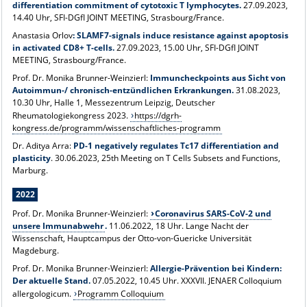
differentiation commitment of cytotoxic T lymphocytes.
27.09.2023,
14.40 Uhr, SFI-DGfI JOINT MEETING, Strasbourg/France.
Anastasia Orlov
: SLAMF7-signals induce resistance against apoptosis
in activated CD8+ T-cells.
27.09.2023, 15.00 Uhr, SFI-DGfI JOINT
MEETING, Strasbourg/France.
Prof. Dr. Monika Brunner-Weinzierl:
Immuncheckpoints aus Sicht von
Autoimmun-/ chronisch-entzündlichen Erkrankungen.
31.08.2023,
10.30 Uhr, Halle 1, Messezentrum Leipzig, Deutscher
Rheumatologiekongress 2023.
https://dgrh-
kongress.de/programm/wissenschaftliches-programm
Dr. Aditya Arra:
PD-1 negatively regulates Tc17 differentiation and
plasticity
. 30.06.2023, 25th Meeting on T Cells Subsets and Functions,
Marburg.
2022
Prof. Dr. Monika Brunner-Weinzierl:
Coronavirus SARS-CoV-2 und
unsere Immunabwehr
.
11.06.2022, 18 Uhr. Lange Nacht der
Wissenschaft, Hauptcampus der Otto-von-Guericke Universität
Magdeburg.
Prof. Dr. Monika Brunner-Weinzierl:
Allergie-Prävention bei Kindern:
Der aktuelle Stand.
07.05.2022, 10.45 Uhr. XXXVII. JENAER Colloquium
allergologicum.
Programm Colloquium