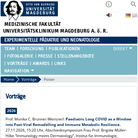
MEDIZINISCHE FAKULTÄT
UNIVERSITÄTSKLINIKUM MAGDEBURG A. ö. R.
EXPERIMENTELLE PÄDIATRIE UND NEONATOLOGIE
TEAM
FORSCHUNG
PUBLIKATIONEN
FOTOGALERIE
PRESSE
STELLENANGEBOTE
VORTRÄGE
AWARDS
LINKS
Home
Vorträge
Poster
Vorträge
2026
Prof. Monika C. Brunner-Weinzierl:
Paediatric Long COVID as a Window
into Post-Viral Remodelling and Immune Metabolic Resilience.
27.11.2026, 15:20 Uhr,
Abschiedssymposium Frau Prof. Brigitte Müller-
Hilke “Immunology meets Dermatology“, Institut für Immunologie,