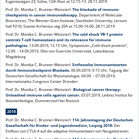
Eugeniavägen 23; Solna, 12th floor at 12.15-13. 28.11.2019
Prof. Dr. Monika C. Brunner-Weinzierl:
The blockade of immune-
checkpoints in cancer immunotherapy.
Department of Molecular
Biosciences, The Wenner-Gren Institute; Stockholm University; Lecture
hall P216; Svante Arrhenius väg 20A at 15.00-16.00, 28.11.2019
Prof. Dr. Monika C. Brunner-Weinzierl:
The cold shock YB-1 protein
controls T-cell homeostasis and its relevance for immune
pathologies.
13.09.2019, 12.15 Uhr, Symposium „Cold shock proteins“,
12.09. - 14.09.2019, Otto von Guericke Universität, Lukasklause
Magdeburg
Prof. Dr. Monika C. Brunner-Weinzierl:
Entfesselte Immunantworten
durch Immuncheckpoint Blockade.
06.09.2019, 9.15 Uhr, Tagung der
Deutschen Gesellschaft für Rheumatologie, 04.09. – 07.09.2019,
Internationales Congress Center Dresden
Prof. Dr. Monika C. Brunner-Weinzierl:
Biological cancer therapy:
Unleashed immune cells against cancer.
03.07.2019,
Leibniz Institut für
Nutztierbiologie, Dummerstorf bei Rostock
2018
Prof. Dr. Monika C. Brunner-Weinzierl:
114. Jahrestagung der Deutschen
Gesellschaft für Kinder- und Jugendmedizin, Leipzig 2018:
Der
Einfluss von CTLA-4 auf die adaptive Immunantwort von Neugeborenen