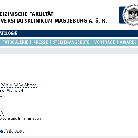
DIZINISCHE FAKULTÄT
IVERSITÄTSKLINIKUM MAGDEBURG A. ö. R.
ATOLOGIE
FOTOGALERIE
PRESSE
STELLENANGEBOTE
VORTRÄGE
AWARDS
r=SjWusuUAAAAJ&hl=de
nner-Weinzierl
943
.V.
ologie und Inflammation
Webmaster