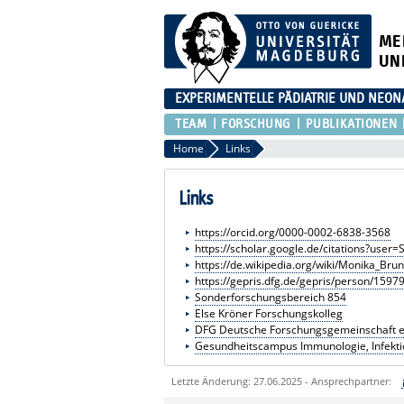
ME
UN
EXPERIMENTELLE PÄDIATRIE UND NEON
TEAM
FORSCHUNG
PUBLIKATIONEN
Home
Links
Links
https://orcid.org/0000-0002-6838-3568
https://scholar.google.de/citations?use
https://de.wikipedia.org/wiki/Monika_Bru
https://gepris.dfg.de/gepris/person/1597
Sonderforschungsbereich 854
Else Kröner Forschungskolleg
DFG Deutsche Forschungsgemeinschaft e
Gesundheitscampus Immunologie, Infekti
Letzte Änderung: 27.06.2025 - Ansprechpartner: