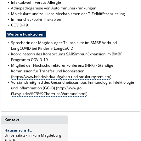
Infektabwehr versus Allergie
Äthiopathogenese von Autoimmunerkrankungen
Molekulare und zelluläre Mechanismen der T-Zelldifferenzierung
Immuncheckpoint Therapien
COVID-19
Weitere Funktionen
Sprecherin der Magdeburger Teilprojekte im BMBF-Verbund
LongCOVID bei Kindern (LongCoCID)
Koordinatorin des Konsortiums SARSImmunExpansion im BMBF
Programm COVID-19
Mitglied der Hochschulrektorenkonferenz (HRK) - Ständige
Kommission für Transfer und Kooperation
(
https://www.hrk.de/hrk/aufgaben-und-struktur/gremien/
)
Vorstandsmitglied des Gesundheitscampus Immunologie, Infektiologie
und Inflammation (GC-I3) (
http://www.gc-
i3.ovgu.de/%C3%9Cber+uns/Vorstand.html
)
Kontakt
Hausanschrift:
Universitätsklinikum Magdeburg
A. ö. R.